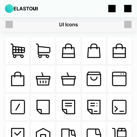
ELASTO
UI
UI Icons